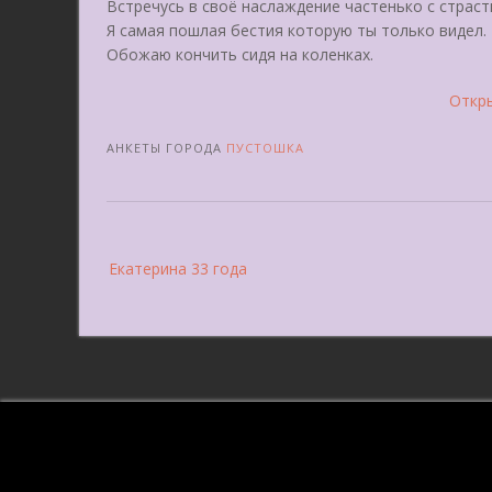
Встречусь в своё наслаждение частенько с страс
Я самая пошлая бестия которую ты только видел.
Обожаю кончить сидя на коленках.
Откры
АНКЕТЫ ГОРОДА
ПУСТОШКА
Post
Екатерина 33 года
navigation