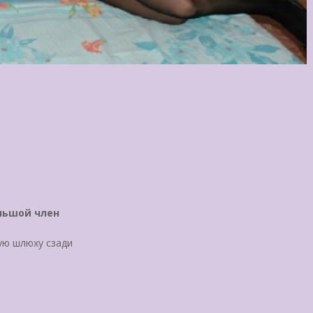
льшой член
ую шлюху сзади