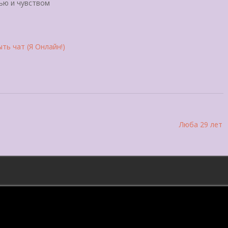
тью и чувством
ть чат (Я Онлайн!)
Люба 29 лет