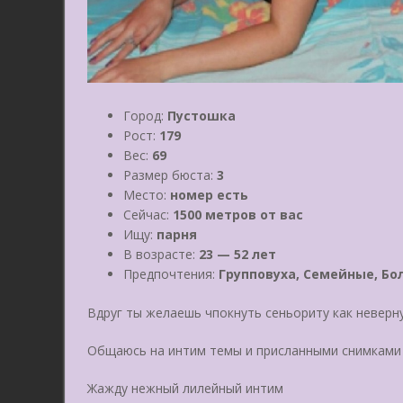
Город:
Пустошка
Рост:
179
Вес:
69
Размер бюста:
3
Место:
номер есть
Сейчас:
1500 метров от вас
Ищу:
парня
В возрасте:
23 — 52 лет
Предпочтения:
Групповуха, Семейные, Бо
Вдруг ты желаешь чпокнуть сеньориту как неверн
Общаюсь на интим темы и приcланными снимками
Жажду нежный лилейный интим