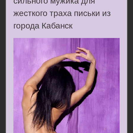
сильного мужика для
жесткого траха письки из
города Кабанск