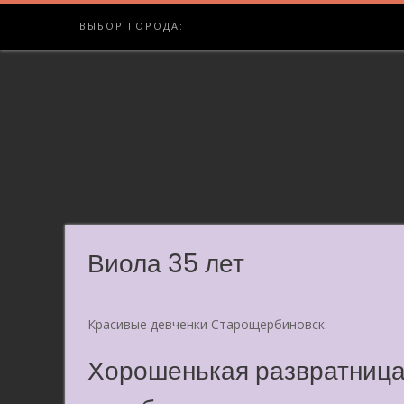
Skip
ВЫБОР ГОРОДА:
to
content
Виола 35 лет
Красивые девченки Старощербиновск:
Хорошенькая развратница,