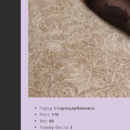
Город:
Старощербиновск
Рост:
170
Вес:
60
Размер бюста:
3