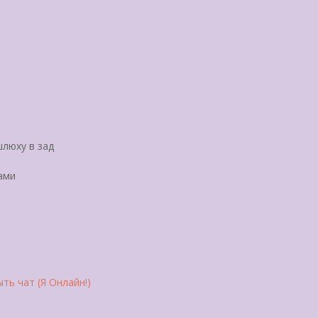
люху в зад
ами
ть чат (Я Онлайн!)