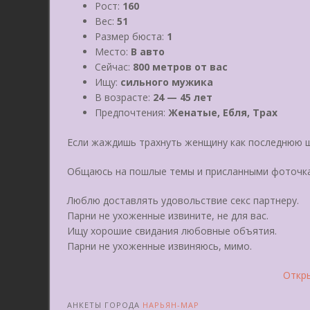
Рост:
160
Вес:
51
Размер бюста:
1
Место:
В авто
Сейчас:
800 метров от вас
Ищу:
сильного мужика
В возрасте:
24 — 45 лет
Предпочтения:
Женатые, Ебля, Трах
Если жаждишь трахнуть женщину как последнюю ш
Общаюсь на пошлые темы и приcланными фоточк
Люблю доставлять удовольствие секс партнеру.
Парни не ухоженные извините, не для вас.
Ищу хорошие свидания любовные объятия.
Парни не ухоженные извиняюсь, мимо.
Откры
АНКЕТЫ ГОРОДА
НАРЬЯН-МАР