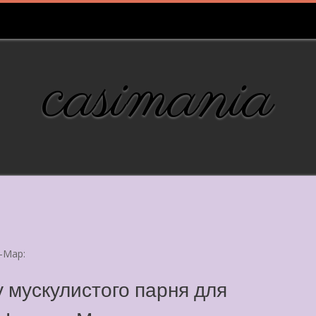
casimania
-Мар:
 мускулистого парня для