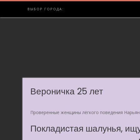
Skip
ВЫБОР ГОРОДА:
to
content
Вероничка 25 лет
Проверенные женщины лёгкого поведения Нарьян
Покладистая шалунья, ищу